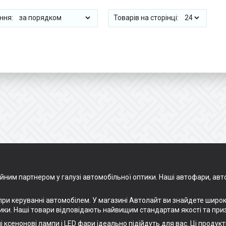
йним партнером у галузі автомобільної оптики. Наші автофари, авто
ри керуванні автомобілем. У магазині Автолайт ви знайдете широк
ки. Наші товари відповідають найвищим стандартам якості та приз
 ксенонові лампи і LED фари ідеально підійдуть для вас. Ці продукт