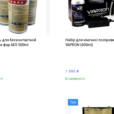
 для бесконтактной
Набір для хімічної поліров
и фар AES 500ml
VAPRON (600ml)
1 995 ₴
ті
В наявності
Топ