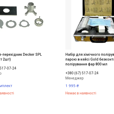
я-перехідник Decker SPL
Набір для хімічного поліру
т 2шт)
парою в кейсі Gold безконт
полірування фар 800 мл
 517-07-24
+380 (67) 517-07-24
р
Менеджер
мплект
1 995 ₴
аявності
Немає в наявності