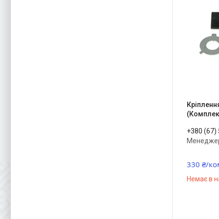
Кріпленн
(Комплек
+380 (67)
Менедже
330 ₴/ко
Немає в н