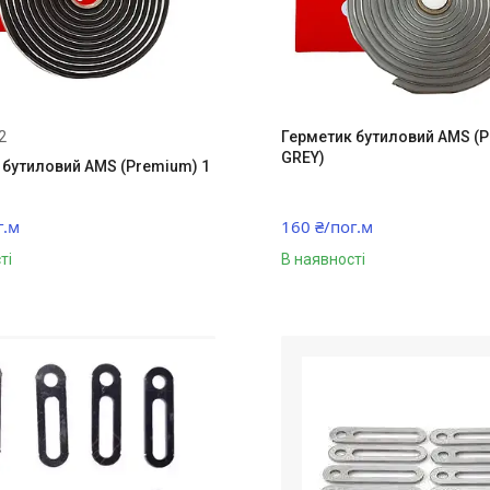
2
Герметик бутиловий AMS (
GREY)
 бутиловий AMS (Premium) 1
г.м
160 ₴/пог.м
ті
В наявності