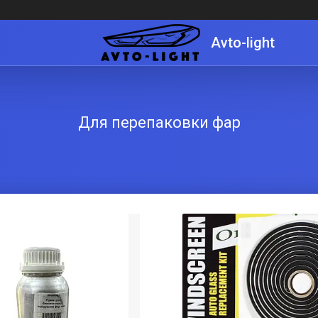
Avto-light
Для перепаковки фар