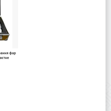
вання фар
актне