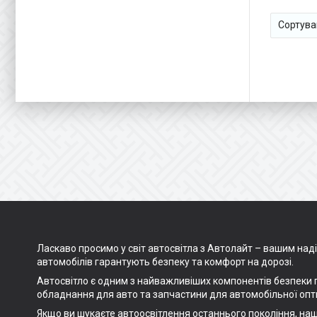
Ласкаво просимо у світ автосвітла з Автолайт – вашим наді
автомобілів гарантують безпеку та комфорт на дорозі.
Автосвітло є одним з найважливіших компонентів безпеки п
обладнання для авто та запчастини для автомобільної опти
Якщо ви шукаєте автоосвітлення останнього покоління, наші