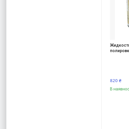
Жидкость
полировк
820 ₴
В наявнос