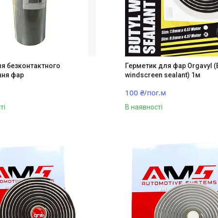
ля безконтактного
Герметик для фар Orgavyl (
ння фар
windscreen sealant) 1м
100 ₴/пог.м
ті
В наявності