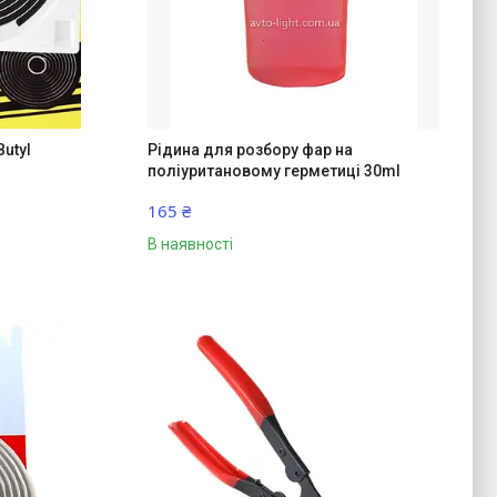
Butyl
Рідина для розбору фар на
поліуритановому герметиці 30ml
165 ₴
В наявності