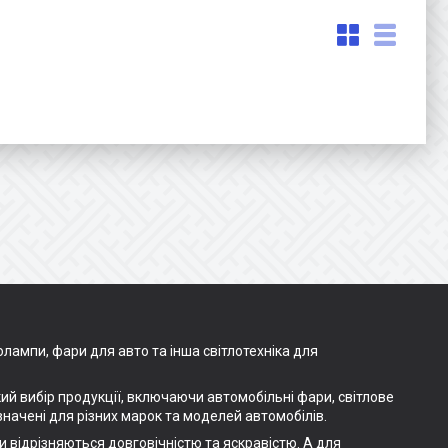
лампи, фари для авто та інша світлотехніка для
ий вибір продукції, включаючи автомобільні фари, світлове
начені для різних марок та моделей автомобілів.
и відрізняються довговічністю та яскравістю. А для