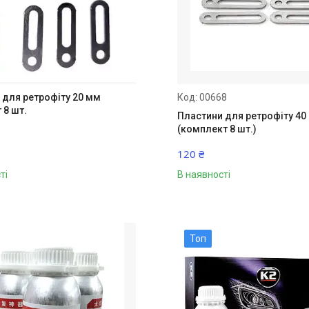
 для ретрофіту 20 мм
00668
 8 шт.
Пластини для ретрофіту 40
(комплект 8 шт.)
120 ₴
ті
В наявності
Топ