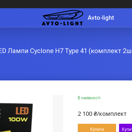
Avto-light
ED Лампи Cyclone H7 Type 41 (комплект 2ш
В наявності
2 100 ₴/комплект
Купити
Купи