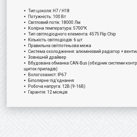
Тип цоколя: H7 / H18
Потужність: 100 Вт
Світловий потік: 18000 Лм
Колірна температура: 5700°K
Тип світлодіодного елемента: 4575 Flip Chip
Кількість світлодіодів: 6 шт
Правильна світлотіньова межа
Система охолодження: алюмінієвий радіатор + венти
Зовнішній драйвер
Вбудована обманка CAN-Bus (обхідник системи контро
щиток приладів)
Вологозахист: IP67
Біполярне під'єднання
Робоча напруга: 12В (9-16В)
Гарантія: 12 місяців