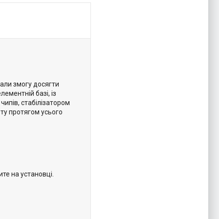
али змогу досягти
лементній базі, із
чипів, стабілізатором
оту протягом усього
те на установці.