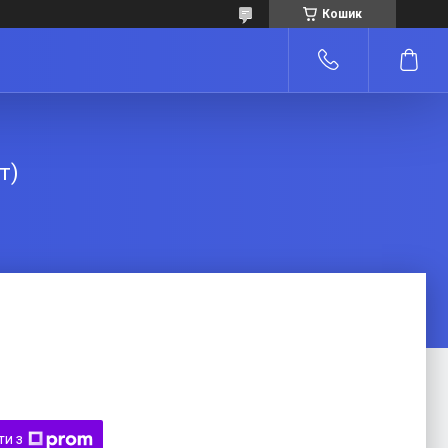
Кошик
т)
ти з