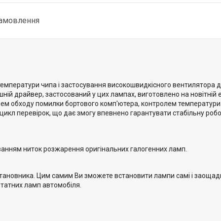
замовлення
емператури чипа і застосування високошвидкісного вентилятора д
шній драйвер, застосований у цих лампах, виготовлено на новітній е
лем обходу помилки бортового комп'ютера, контролем температури 
 цикл перевірок, що дає змогу впевнено гарантувати стабільну роб
уванням ниток розжарення оригінальних галогенних ламп.
установника. Цим самим Ви зможете встановити лампи самі і заощади
 штатних ламп автомобіля.