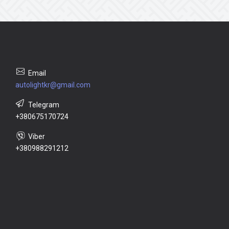
autolightkr@gmail.com
+380675170724
+380988291212