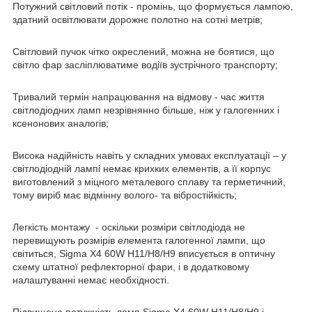
Потужний світловий потік - промінь, що формується лампою,
здатний освітлювати дорожнє полотно на сотні метрів;
Світловий пучок чітко окреслений, можна не боятися, що
світло фар засліплюватиме водіїв зустрічного транспорту;
Тривалий термін напрацювання на відмову - час життя
світлодіодних ламп незрівнянно більше, ніж у галогенних і
ксенонових аналогів;
Висока надійність навіть у складних умовах експлуатації – у
світлодіодній лампі немає крихких елементів, а її корпус
виготовлений з міцного металевого сплаву та герметичний,
тому виріб має відмінну волого- та вібростійкість;
Легкість монтажу - оскільки розміри світлодіода не
перевищують розмірів елемента галогенної лампи, що
світиться, Sigma X4 60W H11/H8/H9 вписується в оптичну
схему штатної рефлекторної фари, і в додатковому
налаштуванні немає необхідності.
Підвищена потужність ламп Sigma X4 60W H11/H8/H9 і