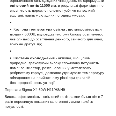
ефективністю світлодіодних чіпів дозволяє сформувати
світловий потік 11500 лм
, в результаті фари відмінно
висвітлюють дорожнє полотно і узбіччя на великій
відстані, навіть у складних погодних умовах;
Колірна температура світла
, що випромінюється
діодами 6000К, відповідає чистому білому освітленню,
яке близько до освітлення денного, звичного для очей,
воно не дратує зір;
Система охолодження
- активна, що цілком
природно, враховуючи високу споживану потужність
ламп: вентилятор, розташований у металевому
ребристому корпусі, дозволяє утримувати температуру
обладнання на прийнятному рівні при тривалій
безперервній експлуатації.
Переваги Sigma X4 60W H11/H8/H9
Висока ефективність - світловий потік лампи більш ніж в 7
разів перевищує показник галогенної лампи такої ж
потужності;