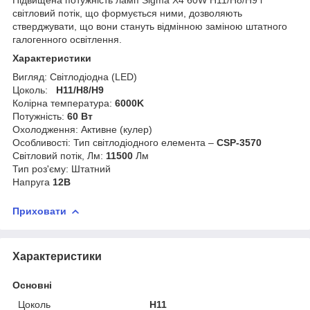
світловий потік, що формується ними, дозволяють
стверджувати, що вони стануть відмінною заміною штатного
галогенного освітлення.
Характеристики
Вигляд: Світлодіодна (LED)
Цоколь:
H11/H8/H9
Колірна температура:
6000K
Потужність:
60 Вт
Охолодження: Активне (кулер)
Особливості: Тип світлодіодного елемента –
CSP-3570
Світловий потік, Лм:
11500
Лм
Тип роз'єму: Штатний
Напруга
12B
Приховати
Характеристики
Основні
Цоколь
H11