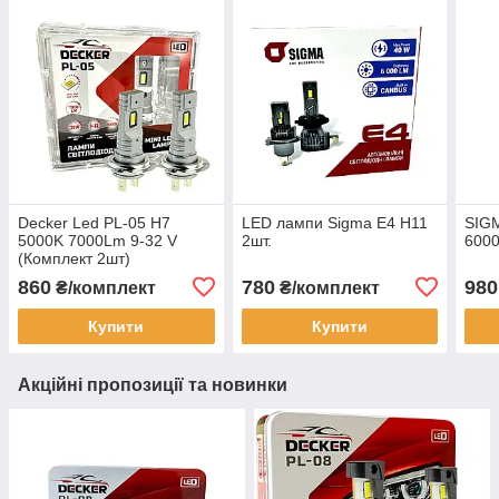
Decker Led PL-05 H7
LED лампи Sigma E4 H11
SIGM
5000K 7000Lm 9-32 V
2шт.
6000
(Комплект 2шт)
860
780
980
₴/комплект
₴/комплект
Купити
Купити
Акційні пропозиції та новинки