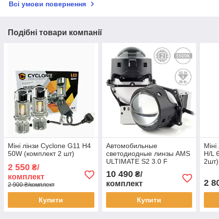
Всі умови повернення
Подібні товари компанії
Міні лінзи Cyclone G11 H4
Автомобильные
Міні
50W (комплект 2 шт)
светодиодные линзы AMS
H/L 
ULTIMATE S2 3.0 F
2шт)
2 550
₴/
10 490
₴/
комплект
2 8
комплект
2 900 ₴/комплект
Купити
Купити