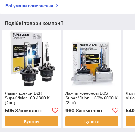
Всі умови повернення
Подібні товари компанії
Лампи ксенон D2R
Лампи ксенонові D3S
Ламп
SuperVision+60 4300 K
Super Vision + 60% 6000 K
Visi
(2шт)
(2шт)
595
960
540
₴/комплект
₴/комплект
Купити
Купити