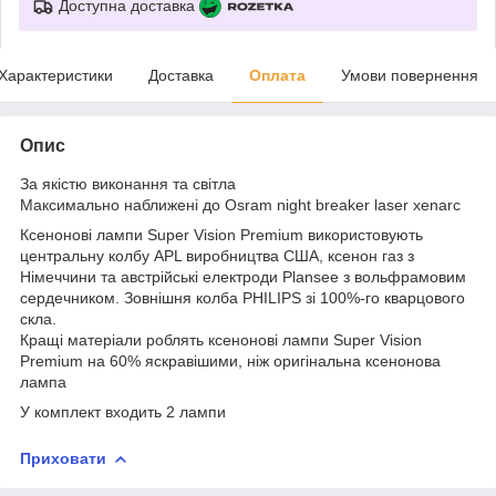
Доступна доставка
Характеристики
Доставка
Оплата
Умови повернення
Опис
За якістю виконання та світла
Максимально наближені до Osram night breaker laser xenarc
Ксенонові лампи Super Vision Premium використовують
центральну колбу APL виробництва США, ксенон газ з
Німеччини та австрійські електроди Plansee з вольфрамовим
сердечником. Зовнішня колба PHILIPS зі 100%-го кварцового
скла.
Кращі матеріали роблять ксенонові лампи Super Vision
Premium на 60% яскравішими, ніж оригінальна ксенонова
лампа
У комплект входить 2 лампи
Приховати