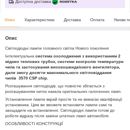
Доступна доставка
Опис
Характеристики
Доставка
Оплата
Умови п
Опис
Світлодіодні лампи головного світла Нового покоління
Інтелектуальна
система охолодження з використанням 2
мідних теплових трубок, системи контролю температури
чипа та застосування високошвидкісного вентилятора,
дали змогу досягти максимального світловіддання
чипів
3570 CSP chip.
Розташування світлодіодів, що повністю збігається з
розташуванням ниток накала оригінальних галогенних ламп.
Установлення лампи вкрай просте та не вимагає кваліфікації
установника. Цим ви зможете встановити лампи самі та
заощадите на встановленні. Світлодіодні лампи готові до
роботи відразу після заміни штатних ламп автомобіля.
ОСОБЛИВОСТІ КОНСТРУКЦІЇ