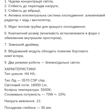
1. Чудова концентрація світла,
2. Стійкість до перепадів напруги,
3. Стійкість до вібрації,
4. Активна інтелектуальна система охолодження: алюмінієвий
радіатор + мідь і вентилятор,
5. Мідні теплові трубки для кращого охолодження;
6. Компактний розмір (можливість встановлювати в фари з
обмеженим внутрішнім простором),
7. Зовнішній драйвер,
8. Вбудований модуль обходить помилки бортового
комп'ютера,
9. Два режими роботи — ближнє/дальнє світло.
ХАРАКТЕРИСТИКИ
Тип цоколя: H4 H/L;
Тип Лід — 3570 CSP chip ;
Світловий потік: 18000 Lm;
Колірна температура: 5500K;
Споживана потужність — 70W +- 10%;
Напруга живлення: 12;
Посадкова глибина — 36 мм;