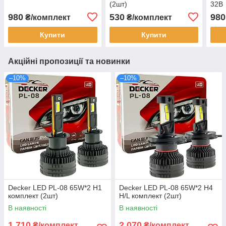
(2шт)
32В
980
530
980
₴/комплект
₴/комплект
Купити
Купити
Акційні пропозиції та новинки
–10%
–10%
Decker LED PL-08 65W*2 H1
Decker LED PL-08 65W*2 H4
комплект (2шт)
H/L комплект (2шт)
В наявності
В наявності
1 710
2 070
₴/комплект
₴/комплект