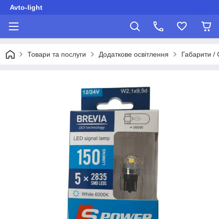
Avto-light
Товари та послуги
Додаткове освітлення
Габарити /