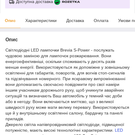
Доступна доставка
Опис
Характеристики
Доставка
Оплата
Умови п
Опис
Світлодіодні LED лампочки Brevia S-Power - послужать
чудовою заміною для лампочок розжарювання. Вони
енергоефективніші, оскільки споживають у десять разів
менше енергії. Використовуються як допоміжне у зовнішньому
освітленні для габаритів, поворотів, для вогнів стоп-сигналів
та підсвічування номерного. При яскравому випромінюванні
вони допомагають своєчасно повідомити про свої наміри
іншим учасникам дорожнього руху, щоб уникнути аварійних
ситуацій та визначають Ваш автомобіль у темний час доби
або в негоду. Вони включаються миттєво, що з великої
швидкості руху може мати велику перевагу. Використовуються
ще й у внутрішньому освітленні салону, бардачку та панелі
приладів.
Джерело світла напівпровідниковий світлодіоди, підвищеної
потужністю, мають високі технологічні характеристики.
LED