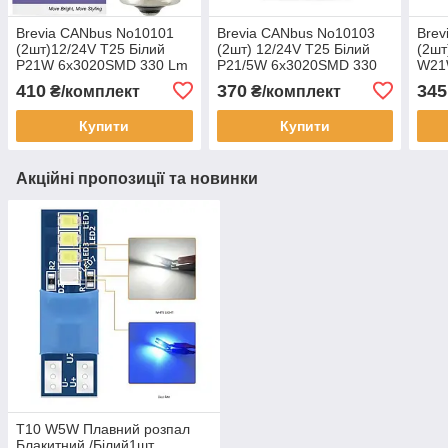
Brevia CANbus No10101
Brevia CANbus No10103
Brev
(2шт)12/24V T25 Білий
(2шт) 12/24V T25 Білий
(2шт
P21W 6x3020SMD 330 Lm
P21/5W 6x3020SMD 330
W21
6000 K
Lm 6000K
6000
410
370
345
₴/комплект
₴/комплект
Купити
Купити
Акційні пропозиції та новинки
T10 W5W Плавний розпал
Блакитний /Білий1шт