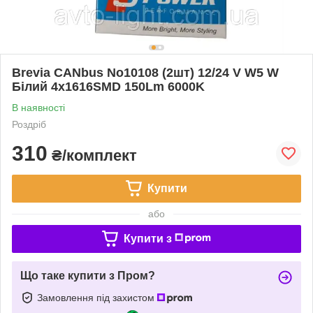
Brevia CANbus No10108 (2шт) 12/24 V W5 W
Білий 4x1616SMD 150Lm 6000K
В наявності
Роздріб
310
₴/комплект
Купити
або
Купити з
Що таке купити з Пром?
Замовлення під захистом