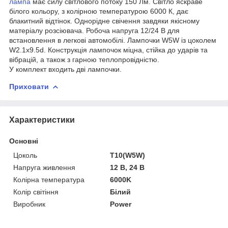
лампа
має силу світлового потоку 150 Лм. Світло яскраве
білого кольору, з колірною температурою 6000 К, дає
блакитний відтінок. Однорідне свічення завдяки якісному
матеріалу розсіювача. Робоча напруга 12/24 В для
встановлення в легкові автомобілі. Лампочки W5W із цоколем
W2.1x9.5d. Конструкція лампочок міцна, стійка до ударів та
вібрацій, а також з гарною теплопровідністю.
У комплект входить дві лампочки.
Приховати
Характеристики
Основні
Цоколь
T10(W5W)
Напруга живлення
12 В, 24 В
Колірна температура
6000K
Колір світіння
Білий
Виробник
Power