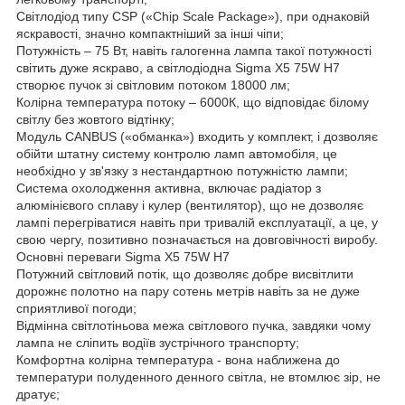
Світлодіод типу CSP («Chip Scale Package»), при однаковій
яскравості, значно компактніший за інші чіпи;
Потужність – 75 Вт, навіть галогенна лампа такої потужності
світить дуже яскраво, а світлодіодна Sigma X5 75W H7
створює пучок зі світловим потоком 18000 лм;
Колірна температура потоку – 6000К, що відповідає білому
світлу без жовтого відтінку;
Модуль CANBUS («обманка») входить у комплект, і дозволяє
обійти штатну систему контролю ламп автомобіля, це
необхідно у зв'язку з нестандартною потужністю лампи;
Система охолодження активна, включає радіатор з
алюмінієвого сплаву і кулер (вентилятор), що не дозволяє
лампі перегріватися навіть при тривалій експлуатації, а це, у
свою чергу, позитивно позначається на довговічності виробу.
Основні переваги Sigma X5 75W H7
Потужний світловий потік, що дозволяє добре висвітлити
дорожнє полотно на пару сотень метрів навіть за не дуже
сприятливої погоди;
Відмінна світлотіньова межа світлового пучка, завдяки чому
лампа не сліпить водіїв зустрічного транспорту;
Комфортна колірна температура - вона наближена до
температури полуденного денного світла, не втомлює зір, не
дратує;