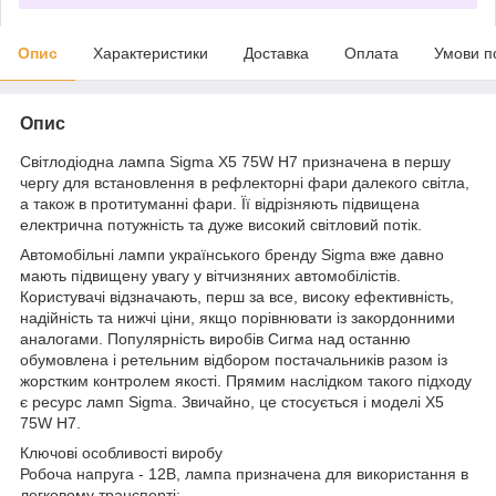
Опис
Характеристики
Доставка
Оплата
Умови п
Опис
Світлодіодна лампа Sigma X5 75W H7 призначена в першу
чергу для встановлення в рефлекторні фари далекого світла,
а також в протитуманні фари. Її відрізняють підвищена
електрична потужність та дуже високий світловий потік.
Автомобільні лампи українського бренду Sigma вже давно
мають підвищену увагу у вітчизняних автомобілістів.
Користувачі відзначають, перш за все, високу ефективність,
надійність та нижчі ціни, якщо порівнювати із закордонними
аналогами. Популярність виробів Сигма над останню
обумовлена і ретельним відбором постачальників разом із
жорстким контролем якості. Прямим наслідком такого підходу
є ресурс ламп Sigma. Звичайно, це стосується і моделі X5
75W H7.
Ключові особливості виробу
Робоча напруга - 12В, лампа призначена для використання в
легковому транспорті;