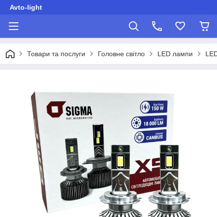
Avto-light
Товари та послуги
Головне світло
LED лампи
LED