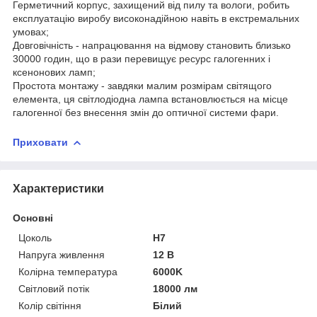
Герметичний корпус, захищений від пилу та вологи, робить
експлуатацію виробу високонадійною навіть в екстремальних
умовах;
Довговічність - напрацювання на відмову становить близько
30000 годин, що в рази перевищує ресурс галогенних і
ксенонових ламп;
Простота монтажу - завдяки малим розмірам світящого
елемента, ця світлодіодна лампа встановлюється на місце
галогенної без внесення змін до оптичної системи фари.
Приховати
Характеристики
Основні
Цоколь
H7
Напруга живлення
12 В
Колірна температура
6000K
Світловий потік
18000 лм
Колір світіння
Білий