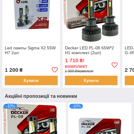
Led лампы Sigma X2 55W
Decker LED PL-08 65W*2
LED-
H7 2шт.
H1 комплект (2шт)
G-XP
1 710
₴/
комплект
1 200
2 7
₴
1 900 ₴/комплект
Купити
Купити
Акційні пропозиції та новинки
–10%
–10%