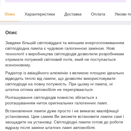
Опис
Характеристики
Доставка
Оплата
Умови п
Опис
Завдяки більшій світловіддачі та меншим енергоспоживанням
світлодіодна лампа є чудовою галогенною заміною. Нові
технології з виробництва світлодіодів дозволили розробникам
отримати потужний світловий потік, який не поступається
ксеноновому.
Радіатор із авіаційного алюмінію з великою площею ідеально
відводить тепло від лампи, що дозволяє використовувати
світлодіоди на повну потужність. При цьому ні лампа, ні
штатна оптика автомобіля не перегріваються.
Розташування світлодіодів повністю збігається з
розташуванням ниток оригінальних галогенних ламп.
Встановлення лампи дуже просто і не вимагає кваліфікації
установника. Цим самим Ви зможете встановити лампи самі і
заощадите на установці. Світлодіодні лампи готові до роботи
відразу після заміни штатних ламп автомобіля.