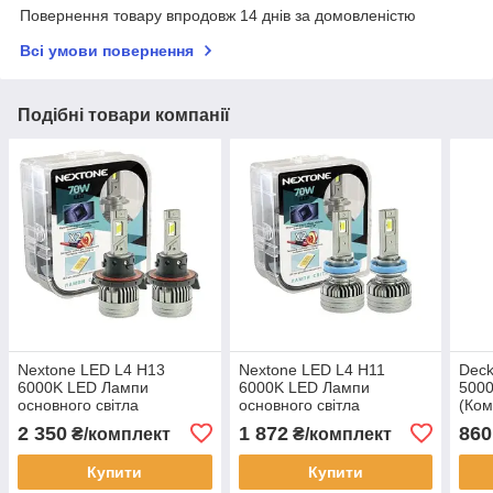
Повернення товару впродовж 14 днів за домовленістю
Всі умови повернення
Подібні товари компанії
Nextone LED L4 H13
Nextone LED L4 H11
Deck
6000K LED Лампи
6000K LED Лампи
5000
основного світла
основного світла
(Ком
(комплект 2шт)
(комплект 2шт)
2 350
1 872
860
₴/комплект
₴/комплект
Купити
Купити