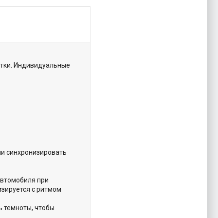
етки. Индивидуальные
ми синхронизировать
автомобиля при
изируется с ритмом
 темноты, чтобы