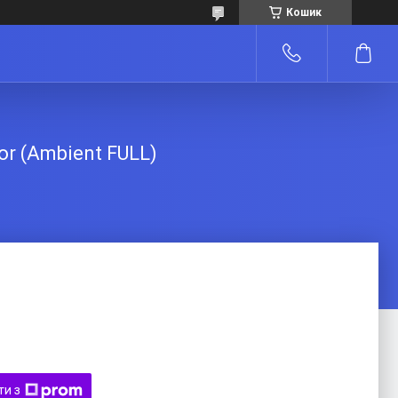
Кошик
r (Ambient FULL)
ти з