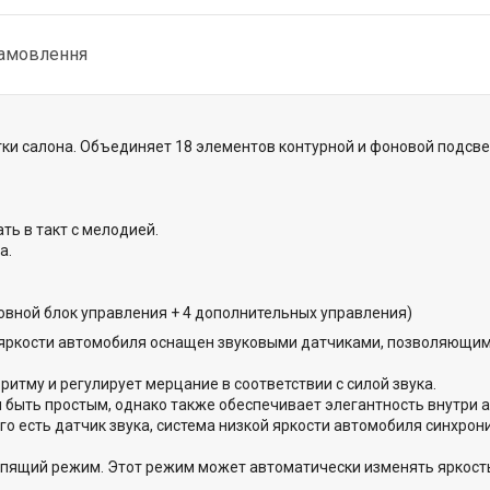
замовлення
тки салона. Объединяет 18 элементов контурной и фоновой подсв
ть в такт с мелодией.
а.
овной блок управления + 4 дополнительных управления)
 яркости автомобиля оснащен звуковыми датчиками, позволяющи
итму и регулирует мерцание в соответствии с силой звука.
 быть простым, однако также обеспечивает элегантность внутри 
го есть датчик звука, система низкой яркости автомобиля синхрон
пящий режим. Этот режим может автоматически изменять яркость