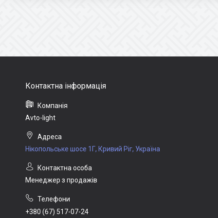
Avto-light
Нікопольське шосе 1Г, Кривий Ріг, Україна
Менеджер з продажів
+380 (67) 517-07-24