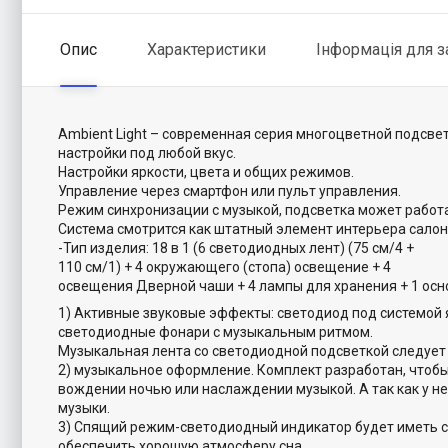
Опис
Характеристики
Інформація для 
Ambient Light – современная серия многоцветной подсве
настройки под любой вкус.
Настройки яркости, цвета и общих режимов.
Управление через смартфон или пульт управления.
Режим синхронизации с музыкой, подсветка может работа
Система смотрится как штатный элемент интерьера салон
-Тип изделия: 18 в 1 (6 светодиодных лент) (75 см/4 +
110 см/1) + 4 окружающего (стопа) освещение + 4
освещения Дверной чаши + 4 лампы для хранения + 1 осн
1) Активные звуковые эффекты: светодиод под системой
светодиодные фонари с музыкальным ритмом.
Музыкальная лента со светодиодной подсветкой следует р
2) музыкальное оформление. Комплект разработан, чтобы
вождении ночью или наслаждении музыкой. А так как у не
музыки.
3) Спящий режим-светодиодный индикатор будет иметь с
обеспечить хорошую атмосферу сна.