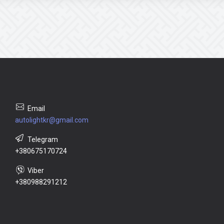
autolightkr@gmail.com
+380675170724
+380988291212