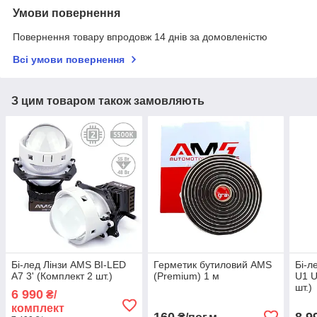
Умови повернення
Повернення товару впродовж 14 днів за домовленістю
Всі умови повернення
З цим товаром також замовляють
Бі-лед Лінзи AMS BI-LED
Герметик бутиловий AMS
Бі-л
A7 3' (Комплект 2 шт.)
(Premium) 1 м
U1 U
шт.)
6 990
₴/
комплект
160
8 9