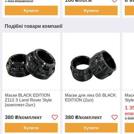
₴/пог.м
7 490 ₴/комплект
Купити
Купити
Подібні товари компанії
Маски BLACK EDITION
Маски для лінз G5 BLACK
Мас
Z112 3 Land Rover Style
EDITION (2шт)
Styl
(комплект-2шт.)
1 3
ком
380
380
₴/комплект
₴/комплект
1 500
Купити
Купити