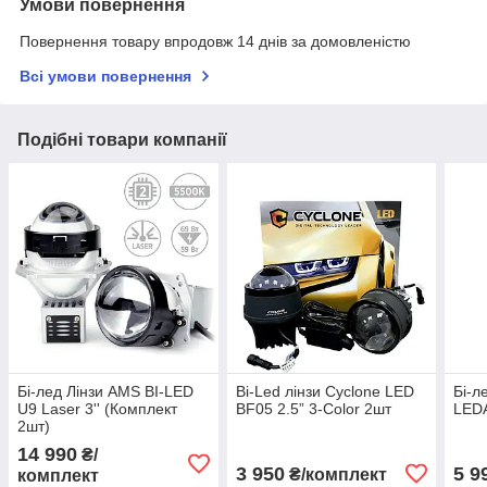
Умови повернення
Повернення товару впродовж 14 днів за домовленістю
Всі умови повернення
Подібні товари компанії
Бі-лед Лінзи AMS BI-LED
Bi-Led лінзи Cyclone LED
Бі-л
U9 Laser 3'' (Комплект
BF05 2.5” 3-Color 2шт
LEDA
2шт)
14 990
₴/
3 950
5 9
₴/комплект
комплект