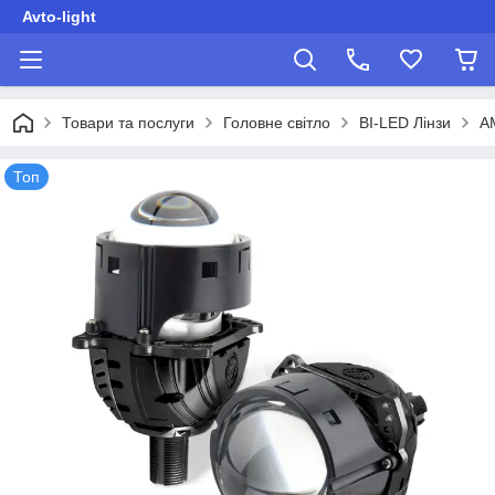
Avto-light
Товари та послуги
Головне світло
BI-LED Лінзи
A
Топ