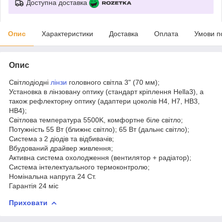
Доступна доставка
Опис
Характеристики
Доставка
Оплата
Умови п
Опис
Світлодіодні
лінзи
головного світла 3" (70 мм);
Установка в лінзовану оптику (стандарт кріплення Hella3), а
також рефлекторну оптику (адаптери цоколів H4, H7, HB3,
HB4);
Світлова температура 5500K, комфортне біле світло;
Потужність 55 Вт (ближнє світло); 65 Вт (дальнє світло);
Система з 2 діодів та відбивачів;
Вбудований драйвер живлення;
Активна система охолодження (вентилятор + радіатор);
Система інтелектуального термоконтролю;
Номінальна напруга 24 Ст.
Гарантія 24 міс
Приховати