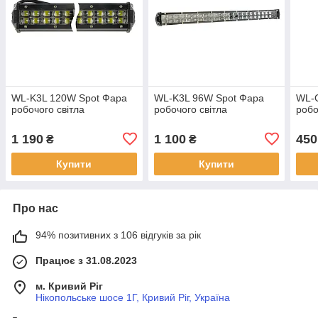
WL-K3L 120W Spot Фара
WL-K3L 96W Spot Фара
WL-
робочого світла
робочого світла
робо
1 190
1 100
450
₴
₴
Купити
Купити
Про нас
94% позитивних з 106 відгуків за рік
Працює з 31.08.2023
м. Кривий Ріг
Нікопольське шосе 1Г, Кривий Ріг, Україна