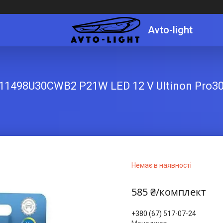
Avto-light
 11498U30CWB2 P21W LED 12 V Ultinon Pro30
Немає в наявності
585 ₴/комплект
+380 (67) 517-07-24