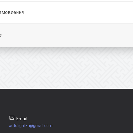
замовлення
e
autolightkr@gmail.com