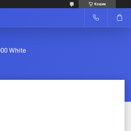
Кошик
00 White