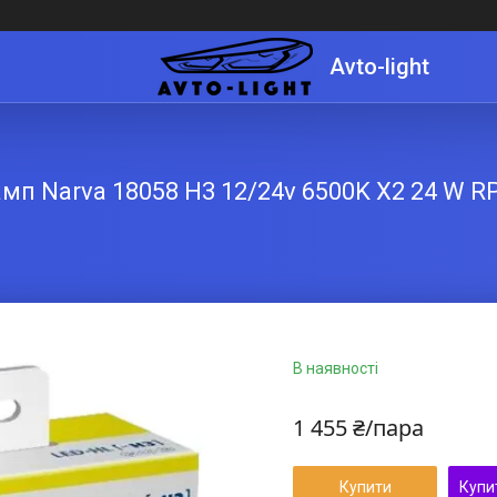
Avto-light
мп Narva 18058 H3 12/24v 6500K X2 24 W R
В наявності
1 455 ₴/пара
Купити
Купи