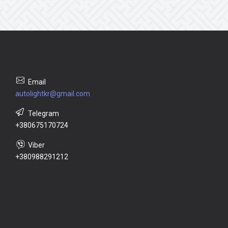
autolightkr@gmail.com
+380675170724
+380988291212