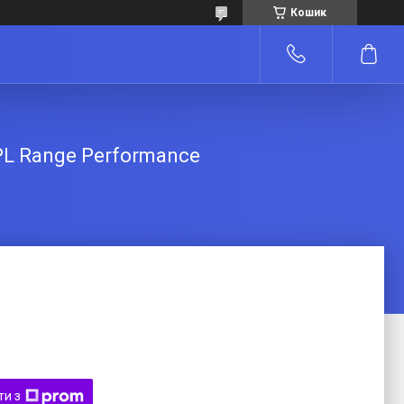
Кошик
PL Range Performance
ти з