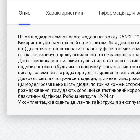
Опис
Характеристики
Інформація для 
Це світлодіодна лампа нового модельного ряду RANGE POW
Використовується у головній оптиці автомобіля для проти
шт.) дозволяє встановлювати їх навіть у фари з обмежени
світла забезпечує хорошу оглядовість та не засліплює воді
Дана лампочка має високий ступінь пило- та вологозахист
водяних потоків із будь-якого напрямку. Пасивна систем
вигляді алюмінієвого радіатора для покращення світлових
Джерело світла - потужні світлодіоди, при невеликих розмі
цій моделі розміщено шість діодів, по три на кожній сторо
розжарювання, тому дають хороший світлотіньовий кордон.
блакитним відтінком. Робоча напруга 12-24 ст.
У комплектацію входить дві лампи та інструкція з експлуат