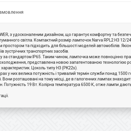
замовлення
ER, з удосконаленим дизайном, що гарантує комфортну та безпечн
туманного світла. Компактний розмір лампочок Narva RPL2 H3 12/2
м простором та підходить для більшості моделей автомобілів. Якіс
їв зустрічних транспортних засобів.
у за стандартом IP65. Таким чином, лампочка може повноцінно пра
а охолодження, представлена новою запатентованою технологією р
 характеристик. Цоколь типу H3 (PK22s).
рах у них велика потужність і тривалий термін служби понад 1500 го
ні. Вони розташовані на тому місці, де в галогенних лампах знаходи
 Потужність 19 Вт. Колірна температура 6500 К, отже лампи дають 
ації.