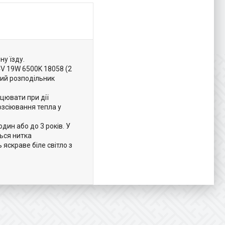
у їзду.
4V 19W 6500K 18058 (2
ний розподільник
цювати при дії
озсіювання тепла у
дин або до 3 років. У
ться нитка
яскраве біле світло з