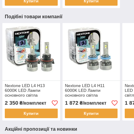
Купити
Купити
Подібні товари компанії
Nextone LED L4 H13
Nextone LED L4 H11
Next
6000K LED Лампи
6000K LED Лампи
LED 
основного світла
основного світла
світ
(комплект 2шт)
(комплект 2шт)
2 350
1 872
1 8
₴/комплект
₴/комплект
Купити
Купити
Акційні пропозиції та новинки