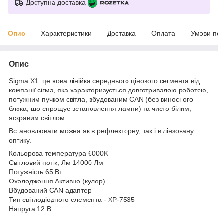
Доступна доставка
Опис
Характеристики
Доставка
Оплата
Умови п
Опис
Sigma X1 це нова лінійка середнього цінового сегмента від
компанії сігма, яка характеризується довготривалою роботою,
потужним пучком світла, вбудованим CAN (без виносного
блока, що спрощує встановлення лампи) та чисто білим,
яскравим світлом.
Встановлювати можна як в рефлекторну, так і в лінзовану
оптику.
Кольорова температура 6000K
Світловий потік, Лм 14000 Лм
Потужність 65 Вт
Охолодження Активне (кулер)
Вбудований CAN адаптер
Тип світлодіодного елемента - XP-7535
Напруга 12 В