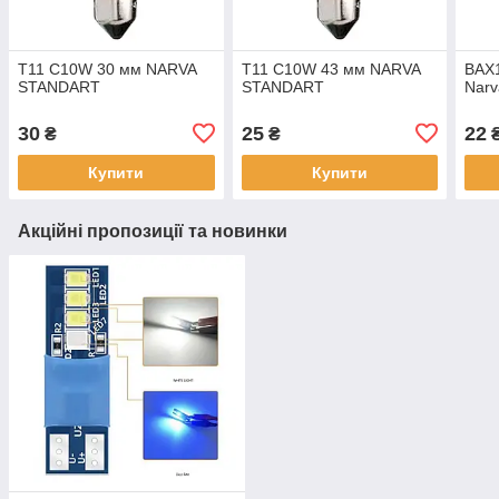
T11 C10W 30 мм NARVA
T11 C10W 43 мм NARVA
BAX
STANDART
STANDART
Narv
30
25
22
₴
₴
Купити
Купити
Акційні пропозиції та новинки