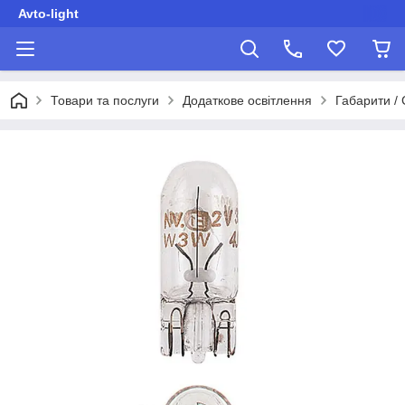
Avto-light
Товари та послуги
Додаткове освітлення
Габарити /