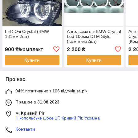
LED Очі Crystal (BMW
Ангельські очі BMW Crystal
Анге
131мм 2шт)
Led 106мм DTM Style
Crys
(Комплект2шт)
(Ком
900
2 200
2 2
₴/комплект
₴
Купити
Купити
Про нас
94% позитивних з 106 відгуків за рік
Працює з 31.08.2023
м. Кривий Ріг
Нікопольське шосе 1Г, Кривий Ріг, Україна
Контакти