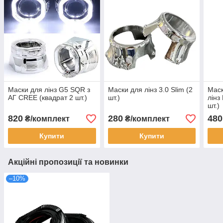
Маски для лінз G5 SQR з
Маски для лінз 3.0 Slim (2
Маск
АГ CREE (квадрат 2 шт.)
шт.)
лінз
шт.)
820
280
480
₴/комплект
₴/комплект
Купити
Купити
Акційні пропозиції та новинки
–10%