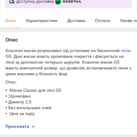
Доступна доставка
Опис
Характеристики
Доставка
Оплата
Умови п
Опис
Класичні маски розраховані під установки на біксенонові
лінзи
G5. Дані маски мають хромоване покриття і фіксуються на
лінзі за допомогою чотирьох шурупів. Класичні маски G5
мають компактний розмір, що дозволяє встановлювати лінзи з
цими масками у більшість фар.
Опис:
• Маски Classic для лінз G5
• ¦Хромовані
• Діаметр 2,5
• Без ангельських очей
• Ціна за пару
Приховати