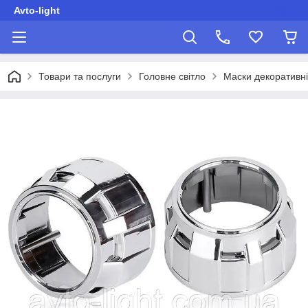
Avto-light
Товари та послуги
Головне світло
Маски декоративні