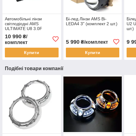
Автомобільні лінзи
Бі-лед Лінзи AMS Bi-
Біле
світлодіодні AMS
LEDA4 3" (комплект 2 шт.)
U2 U
ULTIMATE U8 3.0F
шт.)
10 990
₴/
5 990
9 9
₴/комплект
комплект
Купити
Купити
Подібні товари компанії