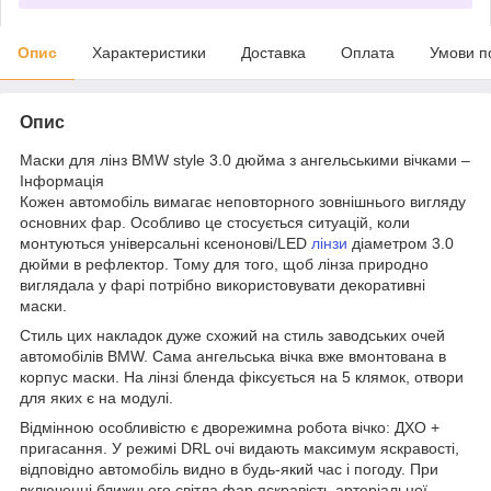
Опис
Характеристики
Доставка
Оплата
Умови п
Опис
Маски для лінз BMW style 3.0 дюйма з ангельськими вічками –
Інформація
Кожен автомобіль вимагає неповторного зовнішнього вигляду
основних фар. Особливо це стосується ситуацій, коли
монтуються універсальні ксенонові/LED
лінзи
діаметром 3.0
дюйми в рефлектор. Тому для того, щоб лінза природно
виглядала у фарі потрібно використовувати декоративні
маски.
Стиль цих накладок дуже схожий на стиль заводських очей
автомобілів BMW. Сама ангельська вічка вже вмонтована в
корпус маски. На лінзі бленда фіксується на 5 клямок, отвори
для яких є на модулі.
Відмінною особливістю є дворежимна робота вічко: ДХО +
пригасання. У режимі DRL очі видають максимум яскравості,
відповідно автомобіль видно в будь-який час і погоду. При
включенні ближнього світла фар яскравість артеріальної