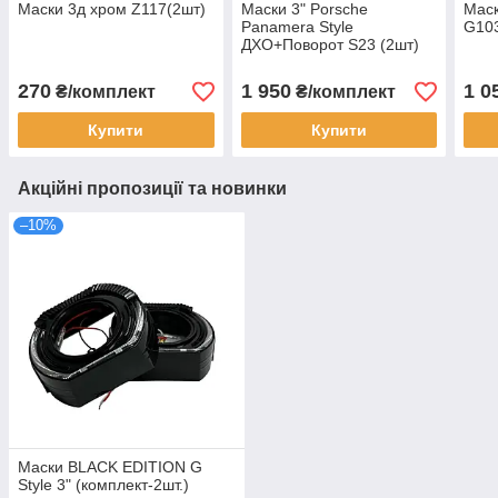
Маски 3д хром Z117(2шт)
Маски 3" Porsche
Мас
Panamera Style
G103
ДХО+Поворот S23 (2шт)
270
1 950
1 0
₴/комплект
₴/комплект
Купити
Купити
Акційні пропозиції та новинки
–10%
Маски BLACK EDITION G
Style 3" (комплект-2шт.)