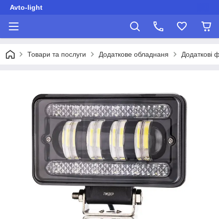
Avto-light
Товари та послуги
Додаткове обладнаня
Додаткові 