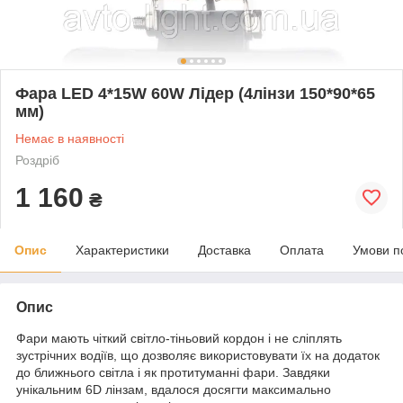
Фара LED 4*15W 60W Лідер (4лінзи 150*90*65
мм)
Немає в наявності
Роздріб
1 160
₴
Опис
Характеристики
Доставка
Оплата
Умови п
Опис
Фари мають чіткий світло-тіньовий кордон і не сліплять
зустрічних водіїв, що дозволяє використовувати їх на додаток
до ближнього світла і як протитуманні фари. Завдяки
унікальним 6D лінзам, вдалося досягти максимально