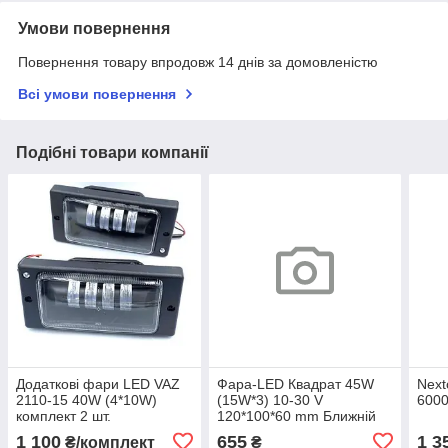
Умови повернення
Повернення товару впродовж 14 днів за домовленістю
Всі умови повернення
Подібні товари компанії
Додаткові фари LED VAZ
Фара-LED Квадрат 45W
Next
2110-15 40W (4*10W)
(15W*3) 10-30 V
600
комплект 2 шт.
120*100*60 mm Ближній
(Крелення знизу)
1 100
655
1 3
₴/комплект
₴
PREMIUM (Глянець)+ДХО