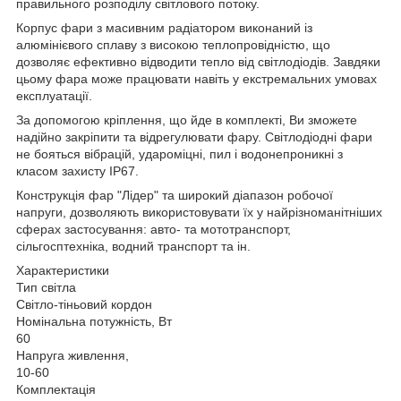
правильного розподілу світлового потоку.
Корпус фари з масивним радіатором виконаний із
алюмінієвого сплаву з високою теплопровідністю, що
дозволяє ефективно відводити тепло від світлодіодів. Завдяки
цьому фара може працювати навіть у екстремальних умовах
експлуатації.
За допомогою кріплення, що йде в комплекті, Ви зможете
надійно закріпити та відрегулювати фару. Світлодіодні фари
не бояться вібрацій, удароміцні, пил і водонепроникні з
класом захисту IP67.
Конструкція фар "Лідер" та широкий діапазон робочої
напруги, дозволяють використовувати їх у найрізноманітніших
сферах застосування: авто- та мототранспорт,
сільгосптехніка, водний транспорт та ін.
Характеристики
Тип світла
Світло-тіньовий кордон
Номінальна потужність, Вт
60
Напруга живлення,
10-60
Комплектація