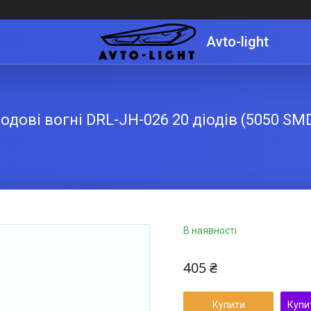
Avto-light
одові вогні DRL-JH-026 20 діодів (5050 SM
В наявності
405 ₴
Купити
Купи