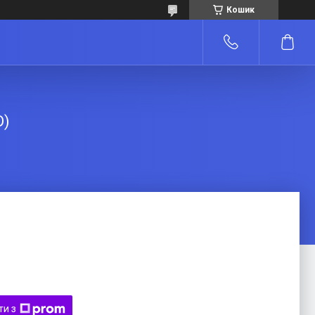
Кошик
D)
ти з