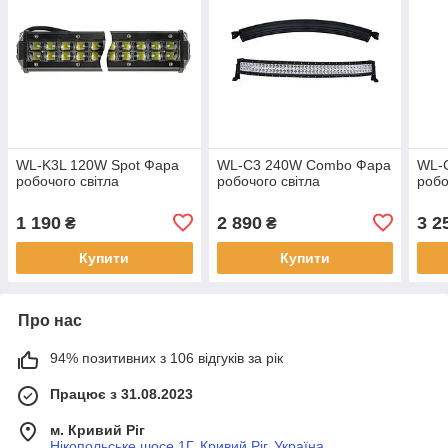
WL-K3L 120W Spot Фара
WL-С3 240W Combo Фара
WL-
робочого світла
робочого світла
робо
1 190
2 890
3 2
₴
₴
Купити
Купити
Про нас
94% позитивних з 106 відгуків за рік
Працює з 31.08.2023
м. Кривий Ріг
Нікопольське шосе 1Г, Кривий Ріг, Україна