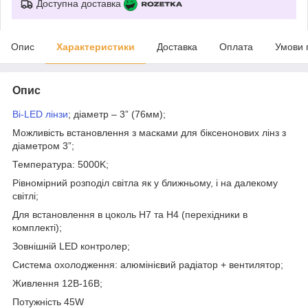
Доступна доставка
Опис
Характеристики
Доставка
Оплата
Умови 
Опис
Bi-LED лінзи
; діаметр – 3” (76мм);
Можливість встановлення з масками для біксенонових лінз з
діаметром 3”;
Температура: 5000K;
Рівномірний розподіл світла як у ближньому, і на далекому
світлі;
Для встановлення в цоколь Н7 та Н4 (перехідники в
комплекті);
Зовнішній LED контролер;
Система охолодження: алюмінієвий радіатор + вентилятор;
Живлення 12В-16В;
Потужність 45W