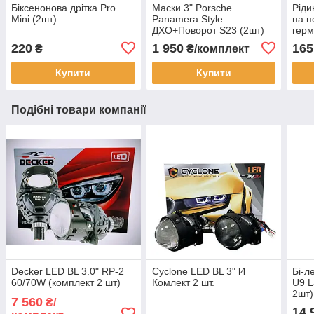
Біксенонова дрітка Pro
Маски 3" Porsche
Ріди
Mini (2шт)
Panamera Style
на п
ДХО+Поворот S23 (2шт)
герм
220
1 950
165
₴
₴/комплект
Купити
Купити
Подібні товари компанії
Decker LED BL 3.0" RP-2
Cyclone LED BL 3" l4
Бі-л
60/70W (комплект 2 шт)
Комлект 2 шт.
U9 L
2шт)
7 560
₴/
14 