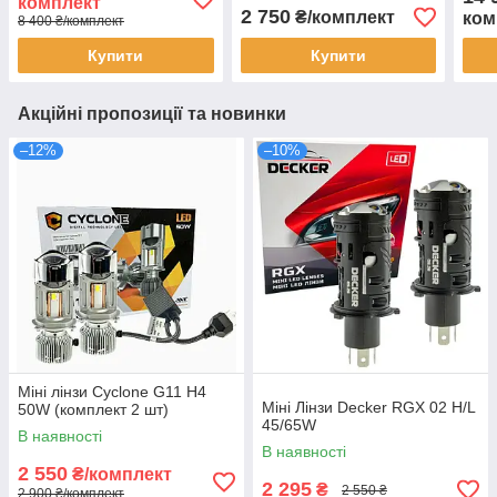
комплект
2 750
₴/комплект
ком
8 400 ₴/комплект
Купити
Купити
Акційні пропозиції та новинки
–12%
–10%
Міні лінзи Cyclone G11 H4
Міні Лінзи Decker RGX 02 H/L
50W (комплект 2 шт)
45/65W
В наявності
В наявності
2 550
₴/комплект
2 295
₴
2 550 ₴
2 900 ₴/комплект