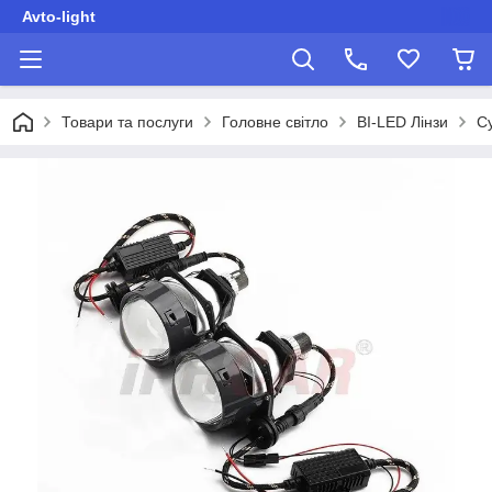
Avto-light
Товари та послуги
Головне світло
BI-LED Лінзи
Cy