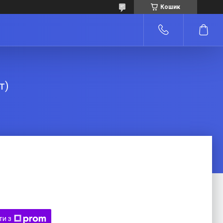
Кошик
т)
ти з