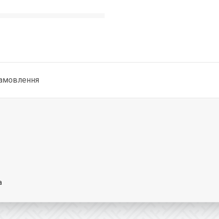
замовлення
а