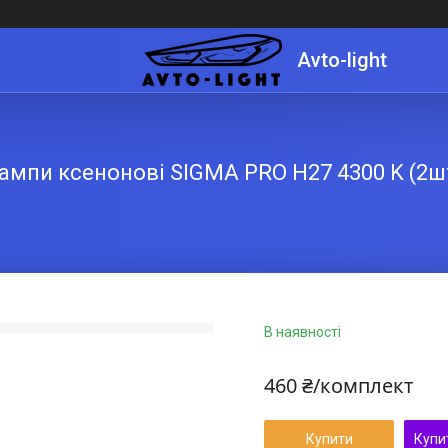
Avto-light
ампи ксенонові SIGMA PRO H27 4300 K (2ш
В наявності
460 ₴/комплект
Купити
Купи