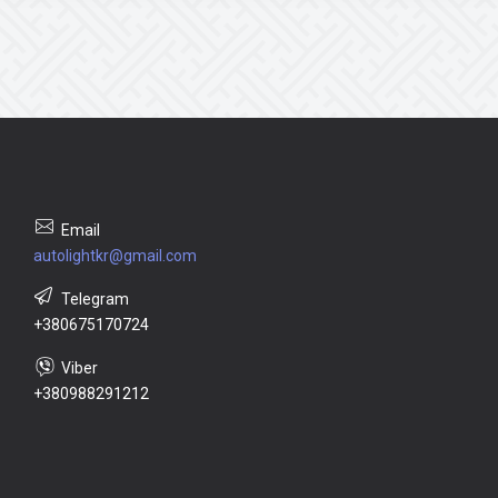
autolightkr@gmail.com
+380675170724
+380988291212