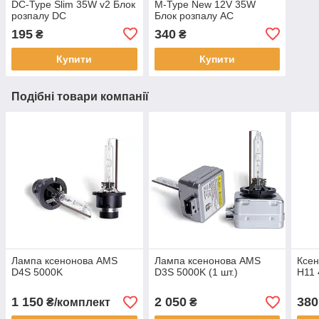
DC-Type Slim 35W v2 Блок
M-Type New 12V 35W
розпалу DC
Блок розпалу AC
195
340
₴
₴
Купити
Купити
Подібні товари компанії
Лампа ксенонова AMS
Лампа ксенонова AMS
Ксен
D4S 5000K
D3S 5000K (1 шт.)
H11 
1 150
2 050
380
₴/комплект
₴