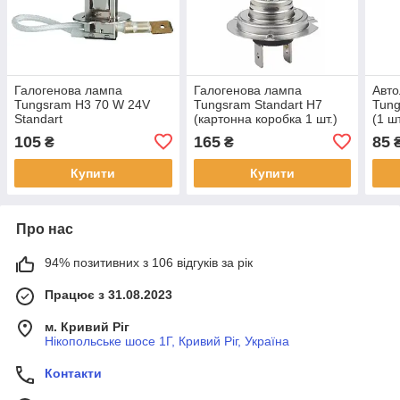
Галогенова лампа
Галогенова лампа
Авто
Tungsram H3 70 W 24V
Tungsram Standart H7
Tung
Standart
(картонна коробка 1 шт.)
(1 ш
105
165
85
₴
₴
Купити
Купити
Про нас
94% позитивних з 106 відгуків за рік
Працює з 31.08.2023
м. Кривий Ріг
Нікопольське шосе 1Г, Кривий Ріг, Україна
Контакти