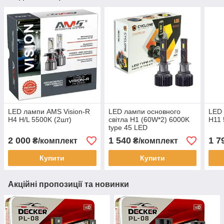
LED лампи AMS Vision-R
LED лампи основного
LED 
H4 H/L 5500K (2шт)
світла H1 (60W*2) 6000K
H11 
type 45 LED
2 000
1 540
1 7
₴/комплект
₴/комплект
Купити
Купити
Акційні пропозиції та новинки