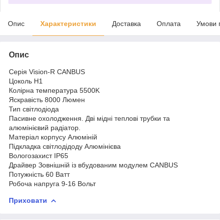
Опис
Характеристики
Доставка
Оплата
Умови 
Опис
Серія Vision-R CANBUS
Цоколь H1
Колірна температура 5500K
Яскравість 8000 Люмен
Тип світлодіода
Пасивне охолодження. Дві мідні теплові трубки та
алюмінієвий радіатор.
Матеріал корпусу Алюміній
Підкладка світлодідоду Алюмінієва
Вологозахист IP65
Драйвер Зовнішній із вбудованим модулем CANBUS
Потужність 60 Ватт
Робоча напруга 9-16 Вольт
Приховати