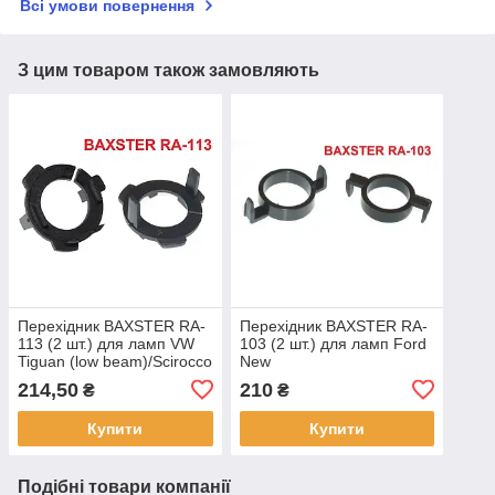
Всі умови повернення
З цим товаром також замовляють
Перехідник BAXSTER RA-
Перехідник BAXSTER RA-
113 (2 шт.) для ламп VW
103 (2 шт.) для ламп Ford
Tiguan (low beam)/Scirocco
New
(low beam)
Mondeo/Peugeot/Citroen
214,50
210
₴
₴
Купити
Купити
Подібні товари компанії