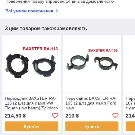
Повернення товару впродовж 14 днів за домовленістю
Всі умови повернення
З цим товаром також замовляють
Перехідник BAXSTER RA-
Перехідник BAXSTER RA-
Пер
113 (2 шт.) для ламп VW
103 (2 шт.) для ламп Ford
107 
Tiguan (low beam)/Scirocco
New
Hyun
(low beam)
Mondeo/Peugeot/Citroen
214,50
210
214
₴
₴
Купити
Купити