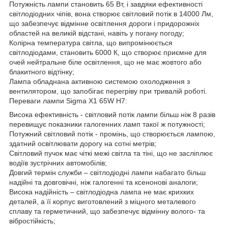
Потужність лампи становить 65 Вт, і завдяки ефективності
світлодіодних чіпів, вона створює світловий потік в 14000 Лм,
що забезпечує відмінне освітлення дороги і придорожніх
областей на великій відстані, навіть у погану погоду;
Колірна температура світла, що випромінюється
світлодіодами, становить 6000 К, що створює приємне для
очей нейтральне біле освітлення, що не має жовтого або
блакитного відтінку;
Лампа обладнана активною системою охолодження з
вентилятором, що запобігає перегріву при тривалій роботі.
Переваги лампи Sigma X1 65W H7:
Висока ефективність - світловий потік лампи більш ніж 8 разів
перевищує показники галогенних ламп такої ж потужності;
Потужний світловий потік - промінь, що створюється лампою,
здатний освітлювати дорогу на сотні метрів;
Світловий пучок має чіткі межі світла та тіні, що не засліплює
водіїв зустрічних автомобілів;
Довгий термін служби – світлодіодні лампи набагато більш
надійні та довговічні, ніж галогенні та ксенонові аналоги;
Висока надійність – світлодіодна лампа не має крихких
деталей, а її корпус виготовлений з міцного металевого
сплаву та герметичний, що забезпечує відмінну волого- та
вібростійкість;