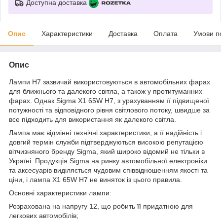
Доступна доставка
Опис
Характеристики
Доставка
Оплата
Умови п
Опис
Лампи H7 зазвичай використовуються в автомобільних фарах
для ближнього та далекого світла, а також у протитуманних
фарах. Однак Sigma X1 65W H7, з урахуванням її підвищеної
потужності та відповідного рівня світлового потоку, швидше за
все підходить для використання як далекого світла.
Лампа має відмінні технічні характеристики, а її надійність і
довгий термін служби підтверджуються високою репутацією
вітчизняного бренду Sigma, який широко відомий не тільки в
Україні. Продукція Sigma на ринку автомобільної електроніки
та аксесуарів виділяється чудовим співвідношенням якості та
ціни, і лампа X1 65W H7 не виняток із цього правила.
Основні характеристики лампи:
Розрахована на напругу 12, що робить її придатною для
легкових автомобілів;