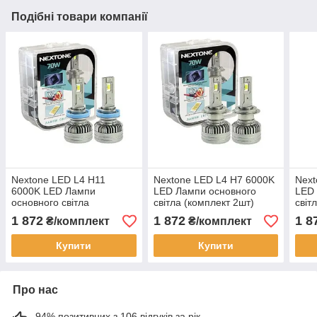
Подібні товари компанії
Nextone LED L4 H11
Nextone LED L4 H7 6000K
Next
6000K LED Лампи
LED Лампи основного
LED 
основного світла
світла (комплект 2шт)
світ
(комплект 2шт)
1 872
1 872
1 8
₴/комплект
₴/комплект
Купити
Купити
Про нас
94% позитивних з 106 відгуків за рік