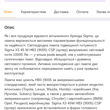
Опис
Характеристики
Доставка
Оплата
Умови п
Опис
Як і вся продукція відомого вітчизняного бренда Sigma, ця
лампа вирізняється високими параметрами функціональності
та надійності. Світлодіодна лампа підвищеної потужності
Sigma X3 45 W HB3 (9005) CSP (кулер) випромінює світловий
потік 10000 Лм — у кілька разів вищий, ніж у найпотужніших
галогенових ламп. Відповідно збільшується і довжина
світлового променя. Активне охолодження цієї лампи дає
змогу не побоюватися перегрівання навіть у разі тривалої
експлуатації.
Лампа має цоколь HB3 (9005 за американськими
стандартами), який часто використовується в різних моделях
японських (Toyota, Lexus, Mazda, Honda) і корейських (Kia,
Hyundai, Subaru) брендів, а також у деяких автомобілях
американського (наприклад, Chrysler) і європейського (BMW,
Opel, Peugeot) виробництва. Sigma X3 45W HB3 (9005) CSP
(кулер) призначена для встановлення в фарах головного