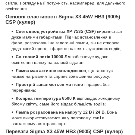
світла, з огляду на її потужність, насамперед, для дальнього
освітлення.
Основні властивості Sigma X3 45W HB3 (9005)
CSP (кулер)
Светодиод устройства XP-7535 (CSP)
вирізняється
дуже малими габаритами. Під час встановлення в
фари, розраховані на галогенні лампи, він не створює
додатковий ореол, і фари не сліплять зустрічних водіїв;
Світловий потік 10000 Лм
забезпечує чудове
освітлення шляху на великій відстані;
Лампа має активне охолодження
, що гарантує
низьке нагрівання та сприяє збільшенню ресурсу;
Пристрій запалюється миттєво
і працює без
переривань;
Колірна температура 6500 К
відповідає холодному
білому світлу, саме його віддає більшість водіїв;
Лампа розрахована на напругу 12 В і 24 В.
Вона
може використовуватися як у легковому, так і в
вантажному автотранспорті.
Переваги Sigma X3 45W HB3 (9005) CSP (кулер)