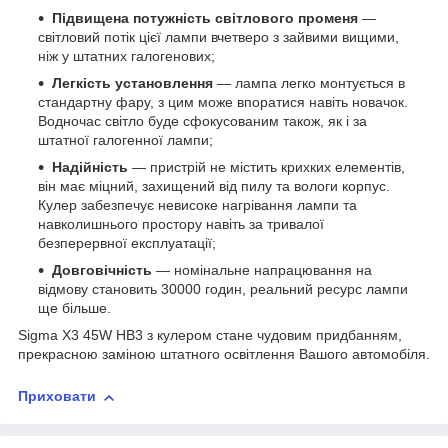
Підвищена потужність світлового променя
—
світловий потік цієї лампи вчетверо з зайвими вищими,
ніж у штатних галогенових;
Легкість установлення
— лампа легко монтується в
стандартну фару, з цим може впоратися навіть новачок.
Водночас світло буде сфокусованим також, як і за
штатної галогенної лампи;
Надійність
— пристрій не містить крихких елементів,
він має міцний, захищений від пилу та вологи корпус.
Кулер забезпечує невисоке нагрівання лампи та
навколишнього простору навіть за тривалої
безперервної експлуатації;
Довговічність
— номінальне напрацювання на
відмову становить 30000 годин, реальний ресурс лампи
ще більше.
Sigma X3 45W HB3 з кулером стане чудовим придбанням,
прекрасною заміною штатного освітлення Вашого автомобіля.
Приховати