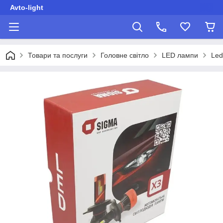
Avto-light
Товари та послуги
Головне світло
LED лампи
Led