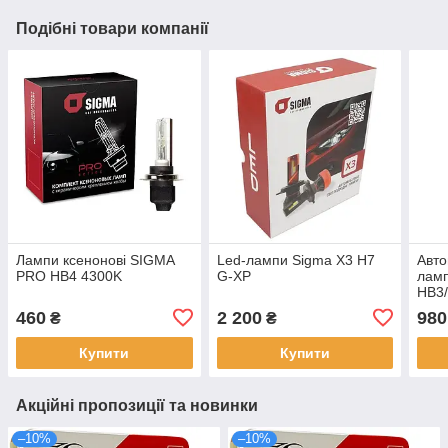
Подібні товари компанії
Лампи ксенонові SIGMA
Led-лампи Sigma X3 H7
Авто
PRO HB4 4300K
G-XP
лам
HB3
460
2 200
980
₴
₴
Купити
Купити
Акційні пропозиції та новинки
–10%
–10%