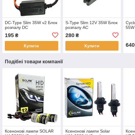
DC-Type Slim 35W v2 Блок
S-Type Slim 12V 35W Блок
Cyc
розпалу DC
розпалу AC
55W 
195
280
₴
₴
640
Купити
Купити
Подібні товари компанії
Ксенонові лампи SOLAR
Ксенонові лампи Solar
Ксе