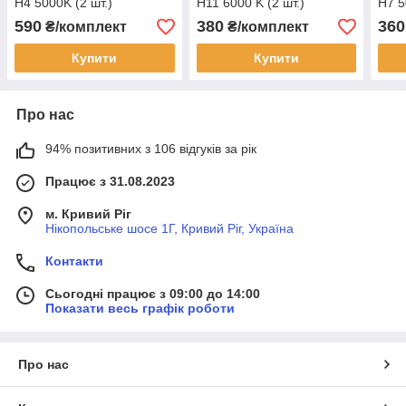
H4 5000K (2 шт.)
H11 6000 K (2 шт.)
H7 5
590
380
360
₴/комплект
₴/комплект
Купити
Купити
Про нас
94% позитивних з 106 відгуків за рік
Працює з 31.08.2023
м. Кривий Ріг
Нікопольське шосе 1Г, Кривий Ріг, Україна
Контакти
Сьогодні працює з 09:00 до 14:00
Показати весь графік роботи
Про нас