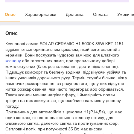
Опис
Характеристики
Доставка
Оплата
Умови п
Опис
Ксенонові лампи SOLAR CERAMIC H1 5000K 35W KET 1151
відрізняються оригінальним цоколем, який виготовлений з
кераміки. Вони послужать чудовою заміною для штатного
ксенону
або галогенних ламп, при правильному доборі
комплектуючих (блок розпалювання, дроти підключення).
Підвищує комфорт та безпеку водіння, підсвічуючи узбіччя та
інших учасників дорожнього руху. Термін служби більше, ніж у
лампочок розжарювання, за рахунок того, що у них відсутня
нитка розжарювання, яка часто перегорає або обривається.
Також ксенон менше нагріває фару, і ймовірність появи
тріщин на них знижується, що особливо важливо у дощову
погоду.
Призначена для автомобілів з цоколем H1(P14,5s), що має
один контакт, він встановлюється в головну оптику, для
ближнього світла, далекого світла та протитуманних фар.
Світловий потік, при потужності 35 Вт, має високу