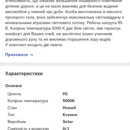
інтенсивність, що означає збільшення обширності освітлення
ділянки дороги, а це не мало важливо для безпеки водіння
автомобіля у темний час доби. Колба виготовлена із якісного
прозорого скла, воно забезпечує максимальну світловіддачу з
мінімальними втратами світлового потоку. Робоча напруга 85
В. Колірна температура 5000 K дає біле світло, яке гарантує
комфорт для Ваших очей, не засліплює інших учасників
дорожнього руху та не викликає порушення зору водіїв.
У комплект входить дві лампи.
Приховати
Характеристики
Основні
Цоколь
H1
Колірна температура
5000K
Стан
Новий
Тип
Ксенон
Виробник
Solar
Сумісність з моделлю
H-1