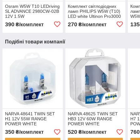
Osram W5W T10 LEDriving
Комплект світлодіодних
Комп
SL ADVANCE 2980CW-02B
ламп PHILIPS W5W (T10)
ламп
12V 1.5W
LED white Ultinon Pro3000
W5W
12 V 11961U30CWB2
0,6 
390
270
135
₴/комплект
₴/комплект
Подібні товари компанії
NARVA 48641 TWIN SET
NARVA 48625 TWIN SET
NAR
H1 12V 55W RANGE
HB3 12V 60W RANGE
H7 
POWER WHITE
POWER WHITE
POW
350
520
760
₴/комплект
₴/комплект