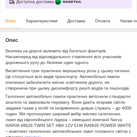
Доступна доставка
Опис
Характеристики
Доставка
Оплата
Умови п
Опис
Безпека на дорозі залежить від багатьох факторів.
Насамперед від відповідального ставлення всіх учасників
дорожнього руху до безпеки один одного.
Висвітлення грає практично вирішальну роль у цьому питанні.
Це стосується всіх видів транспорту. Автомобільні лампи
покликані забезпечити якісне освітлення дороги, не
створюючи при цьому дискомфорту решті водіїв та пішоходів.
Галогенні автомобільні лампи практично витіснили стандартні
аналоги та завоювали перевагу. Вони дають яскраве світло
завдяки газам у колбі та незрівнянно довше служать – до 4000
годин. Ми пропонуємо широкий вибір якісних галогенних
ламп від європейського лідера – німецької компанії Narva.
NARVA 48626 TWIN SET HB4 12V 51W RANGE POWER WHITE
– комплект галогенних автомобільних ламп головного світла з
ефектом
ксенону
.