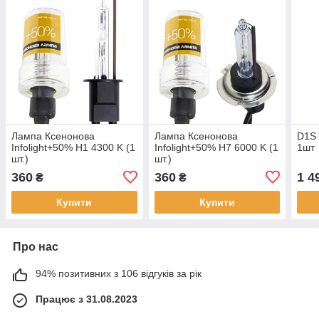
Лампа Ксенонова
Лампа Ксенонова
D1S 
Infolight+50% H1 4300 K (1
Infolight+50% H7 6000 K (1
1шт
шт.)
шт.)
360
360
1 4
₴
₴
Купити
Купити
Про нас
94% позитивних з 106 відгуків за рік
Працює з 31.08.2023