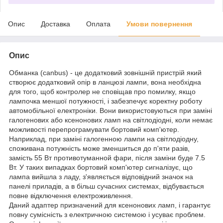
Опис
Доставка
Оплата
Умови повернення
Опис
Обманка (canbus) - це додатковий зовнішній пристрій який
створює додатковий опір в ланцюзі лампи, вона необхідна
для того, щоб контролер не сповіщав про помилку, якщо
лампочка меншої потужності, і забезпечує коректну роботу
автомобільної електроніки. Вони використовуються при заміні
галогенових або ксенонових ламп на світлодіодні, коли немає
можливості перепрограмувати бортовий комп'ютер.
Наприклад, при заміні галогенною лампи на світлодіодну,
споживана потужність може зменшиться до п'яти разів,
замість 55 Вт противотуманной фари, після заміни буде 7.5
Вт. У таких випадках бортовий комп'ютер сигналізує, що
лампа вийшла з ладу, з'являється відповідний значок на
панелі приладів, а в більш сучасних системах, відбувається
повне відключення електроживлення.
Даний адаптер призначений для ксенонових ламп, і гарантує
повну сумісність з електричною системою і усуває проблем.