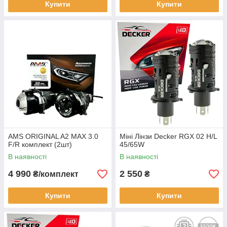
Купити
Купити
AMS ORIGINAL A2 MAX 3.0
Міні Лінзи Decker RGX 02 H/L
F/R комплект (2шт)
45/65W
В наявності
В наявності
4 990
2 550
₴/комплект
₴
Купити
Купити