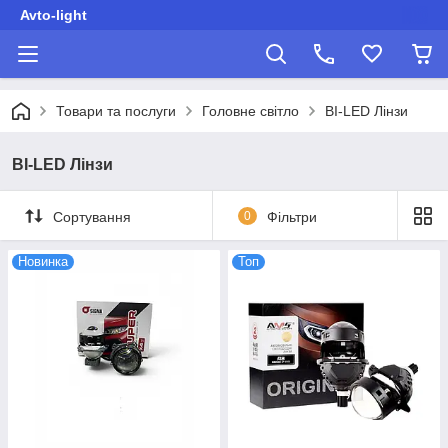
Avto-light
Товари та послуги
Головне світло
BI-LED Лінзи
BI-LED Лінзи
Сортування
0
Фільтри
Новинка
Топ