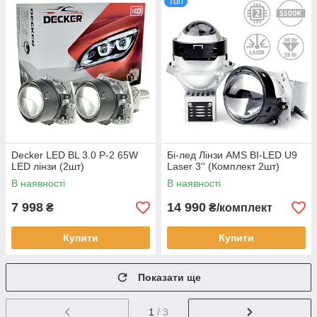
Топ
Decker LED BL 3.0 P-2 65W
Бі-лед Лінзи AMS BI-LED U9
LED лінзи (2шт)
Laser 3'' (Комплект 2шт)
В наявності
В наявності
7 998
14 990
₴
₴/комплект
Купити
Купити
Показати ще
1
/ 3