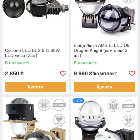
Білед Лінзи AMS Bi-LED U6
Cyclone LED BL 2.5 I1 35W
Dragon Knight (комплект 2
LED лінзи (2шт)
шт.)
В наявності
В наявності
2 850
9 990
₴
₴/комплект
Купити
Купити
–7%